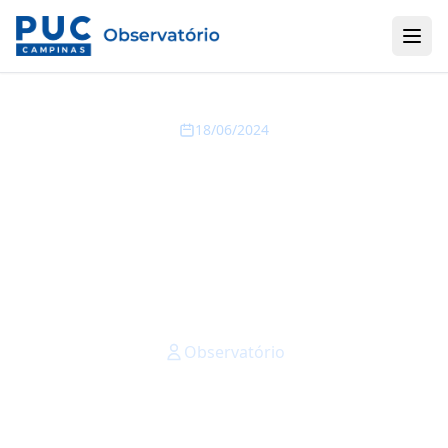
18/06/2024
Balança Comercial de
maio tem alta de
39,06% no déficit
comercial da RMC
Observatório