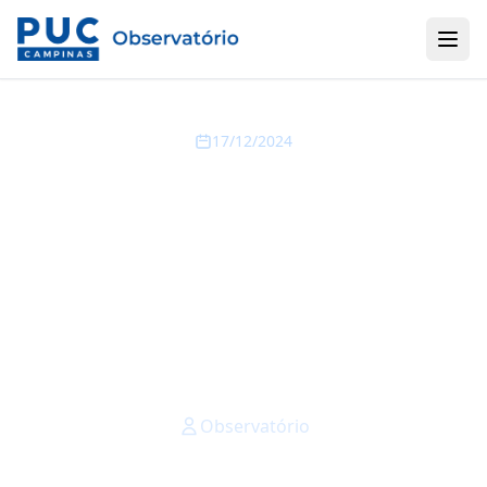
17/12/2024
Cesta básica tem
aumento de 2,13% em
novembro em
Campinas, aponta
Observatório
Observatório