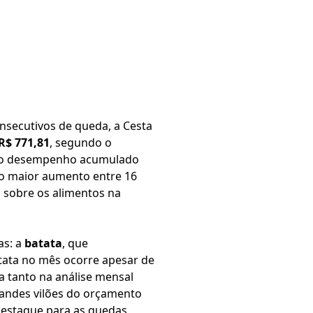
nsecutivos de queda, a Cesta
R$ 771,81
, segundo o
é o desempenho acumulado
do maior aumento entre 16
a sobre os alimentos na
as: a
batata
, que
atata no mês ocorre apesar de
a tanto na análise mensal
grandes vilões do orçamento
destaque para as quedas