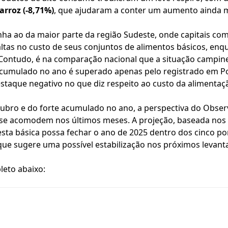
arroz (-8,71%)
, que ajudaram a conter um aumento ainda ma
ha ao da maior parte da região Sudeste, onde capitais como
ltas no custo de seus conjuntos de alimentos básicos, en
Contudo, é na comparação nacional que a situação campine
acumulado no ano é superado apenas pelo registrado em Po
taque negativo no que diz respeito ao custo da alimentaçã
tubro e do forte acumulado no ano, a perspectiva do Obse
 se acomodem nos últimos meses. A projeção, baseada nos
cesta básica possa fechar o ano de 2025 dentro dos cinco p
que sugere uma possível estabilização nos próximos levan
leto abaixo: