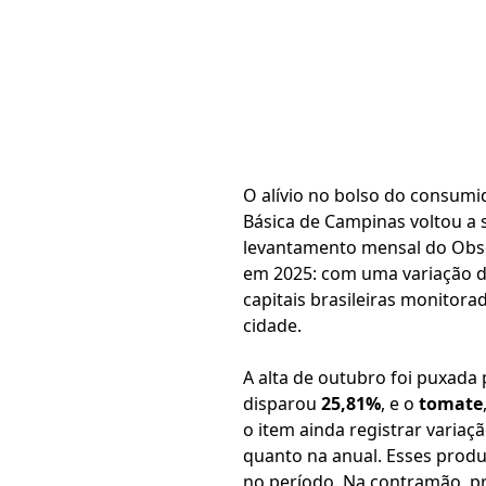
O alívio no bolso do consum
Básica de Campinas voltou a 
levantamento mensal do Obs
em 2025: com uma variação 
capitais brasileiras monitora
cidade.
A alta de outubro foi puxada 
disparou
25,81%
, e o
tomate
o item ainda registrar variaç
quanto na anual. Esses produt
no período. Na contramão, p