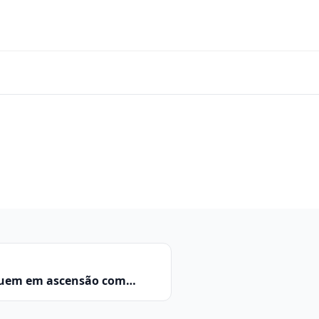
guem em ascensão com
déficit persiste com força