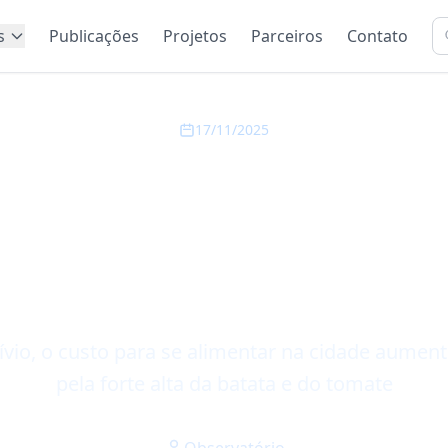
s
Publicações
Projetos
Parceiros
Contato
17/11/2025
sica volta a subir 
 maior alta do país
Observatório PUC-
ívio, o custo para se alimentar na cidade aume
pela forte alta da batata e do tomate