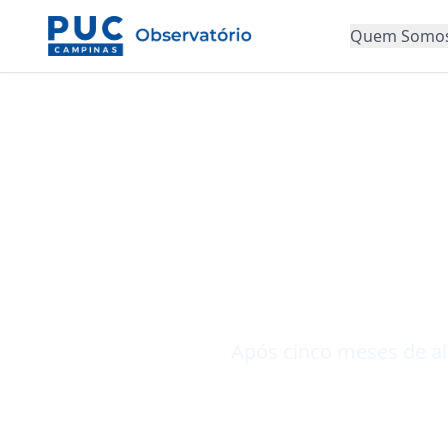
Quem Somo
Cesta Bá
segunda
aponta 
Após cinco meses de al