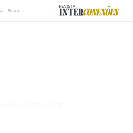
e acumula
 no ano,
Campinas
ntou em outubro, puxado