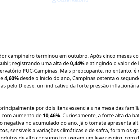
Observatório
idor campineiro terminou em outubro. Após cinco meses co
subir, registrando uma alta de
0,44%
e atingindo o valor de
ervatório PUC-Campinas. Mais preocupante, no entanto, 
de
4,60%
desde o início do ano, Campinas ostenta o segun
das pelo Dieese, um indicativo da forte pressão inflacionári
principalmente por dois itens essenciais na mesa das famíli
, com aumento de
10,46%
. Curiosamente, a forte alta da b
ão negativa no acumulado do ano. Já o tomate apresenta alt
os, sensíveis a variações climáticas e de safra, foram os 
rodutos de alto consumo trouxeram um leve respiro, com 