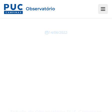
14/06/2022
Estudo aponta
necessidade de
investir em
desenvolvimento de
fornecedores
nacionais
Estudo do Observatório PUC-Campinas