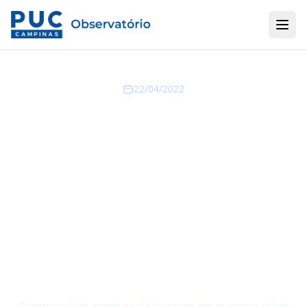
22/04/2022
Estudo do
Observatório PUC-
Campinas expõe riscos
da Guerra da Rússia a
setores específicos da
RMC
Transações comerciais com os russos vêm