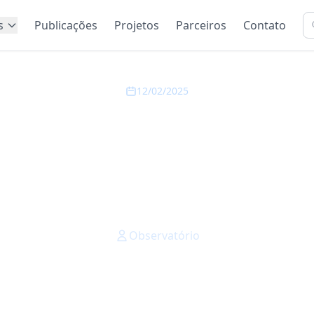
s
Publicações
Projetos
Parceiros
Contato
12/02/2025
 e café puxam fila 
sobe 1,41% em Cam
mês de janeiro
Observatório