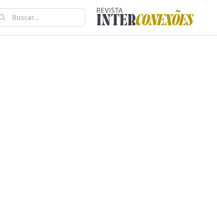
e Cesta
pinas no