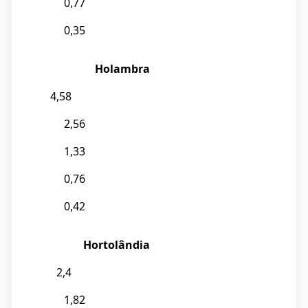
0,77
0,35
Holambra
4,58
2,56
1,33
0,76
0,42
Hortolândia
2,4
1,82