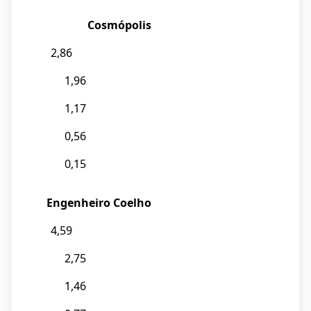
Cosmópolis
2,86
1,96
1,17
0,56
0,15
Engenheiro Coelho
4,59
2,75
1,46