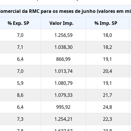
Comercial da RMC para os meses de junho (valores em m
% Exp. SP
Valor Imp.
% Imp. SP
7,0
1.256,59
18,0
7,1
1.038,30
18,2
6,4
866,99
19,1
7,0
1.013,74
20,4
5,9
1.080,79
19,1
8,6
1.079,33
21,7
6,4
995,92
24,8
7,3
1.254,21
22,3