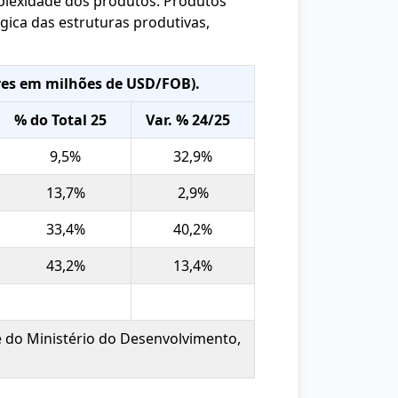
plexidade dos produtos. Produtos
ica das estruturas produtivas,
res em milhões de USD/FOB).
% do Total 25
Var. % 24/25
9,5%
32,9%
13,7%
2,9%
33,4%
40,2%
43,2%
13,4%
 do Ministério do Desenvolvimento,