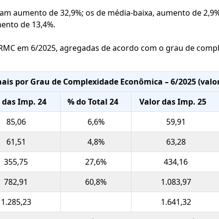
ram aumento de 32,9%; os de média-baixa, aumento de 2,9%
mento de 13,4%.
a RMC em 6/2025, agregadas de acordo com o grau de comp
nais por Grau de Complexidade Econômica – 6/2025 (val
 das Imp. 24
% do Total 24
Valor das Imp. 25
85,06
6,6%
59,91
61,51
4,8%
63,28
355,75
27,6%
434,16
782,91
60,8%
1.083,97
1.285,23
1.641,32