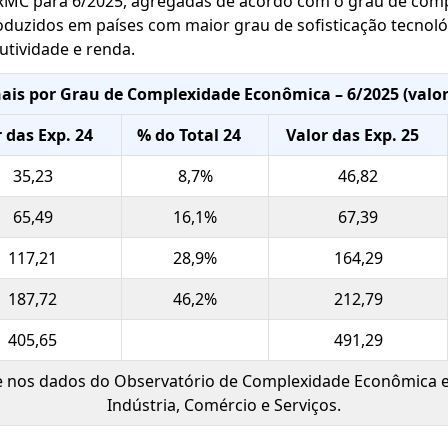
 RMC para 6/2025, agregadas de acordo com o grau de com
uzidos em países com maior grau de sofisticação tecnológ
utividade e renda.
nais por Grau de Complexidade Econômica – 6/2025 (valo
 das Exp. 24
% do Total 24
Valor das Exp. 25
35,23
8,7%
46,82
65,49
16,1%
67,39
117,21
28,9%
164,29
187,72
46,2%
212,79
405,65
491,29
e nos dados do Observatório de Complexidade Econômica e
Indústria, Comércio e Serviços.