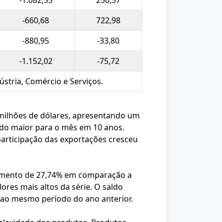
-1.082,55
250,57
-660,68
722,98
-880,95
-33,80
-1.152,02
-75,72
stria, Comércio e Serviços.
2 milhões de dólares, apresentando um
do maior para o mês em 10 anos.
participação das exportações cresceu
cimento de 27,74% em comparação a
ores mais altos da série. O saldo
o ao mesmo período do ano anterior.