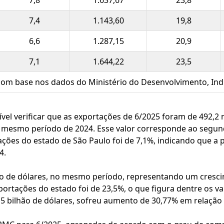
7,8
1.637,67
23,8
7,4
1.143,60
19,8
6,6
1.287,15
20,9
7,1
1.644,22
23,5
com base nos dados do Ministério do Desenvolvimento, Indú
sível verificar que as exportações de 6/2025 foram de 492,
 mesmo período de 2024. Esse valor corresponde ao segun
ações do estado de São Paulo foi de 7,1%, indicando que a 
4.
hão de dólares, no mesmo período, representando um cres
ortações do estado foi de 23,5%, o que figura dentre os val
,15 bilhão de dólares, sofreu aumento de 30,77% em relaçã