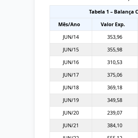
Tabela 1 – Balança 
Mês/Ano
Valor Exp.
JUN/14
353,96
JUN/15
355,98
JUN/16
310,53
JUN/17
375,06
JUN/18
369,18
JUN/19
349,58
JUN/20
239,07
JUN/21
384,10