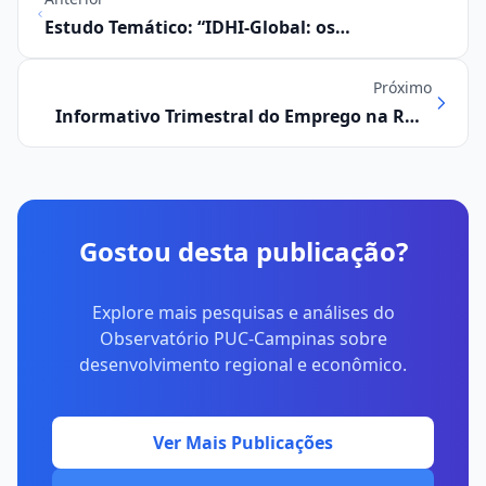
Estudo Temático: “IDHI-Global: os
fundamentos teóricos do desenvolvimento
humano integral no contexto das
Próximo
relações internacionais”
Informativo Trimestral do Emprego na RMC
(abril / junho 2024)
Gostou desta publicação?
Explore mais pesquisas e análises do
Observatório PUC-Campinas sobre
desenvolvimento regional e econômico.
Ver Mais Publicações