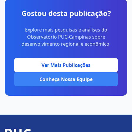
Gostou desta publicação?
Explore mais pesquisas e análises do
Observatório PUC-Campinas sobre
desenvolvimento regional e econômico.
Ver Mais Publicações
Conheça Nossa Equipe