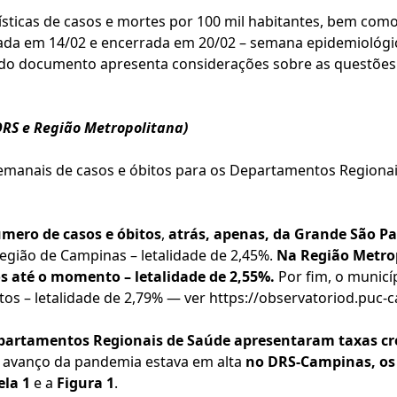
ísticas de casos e mortes por 100 mil habitantes, bem co
iada em 14/02 e encerrada em 20/02 – semana epidemiológi
e do documento apresenta considerações sobre as questõe
RS e Região Metropolitana)
semanais de casos e óbitos para os Departamentos Regiona
ero de casos e óbitos
,
atrás, apenas, da Grande São P
 região de Campinas – letalidade de 2,45%.
Na Região Metro
tos até o momento – letalidade de 2,55%.
Por fim, o municí
tos – letalidade de 2,79% — ver
https://observatoriod.puc-
epartamentos Regionais de Saúde apresentaram taxas cr
e avanço da pandemia estava em alta
no DRS-Campinas, os
ela 1
e a
Figura 1
.