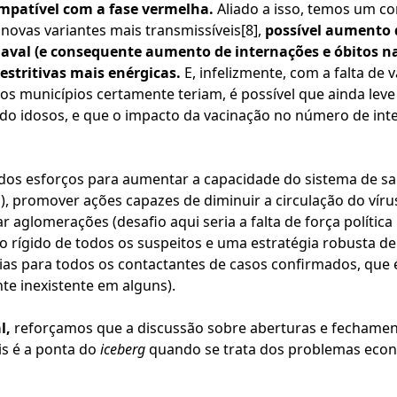
ompatível com a fase vermelha.
Aliado a isso, temos um 
 novas variantes mais transmissíveis
[8]
,
possível aumento 
rnaval (e consequente aumento de internações e óbitos n
estritivas mais enérgicas.
E, infelizmente, com a falta de
os municípios certamente teriam, é possível que ainda lev
do idosos, e que o impacto da vacinação no número de int
m dos esforços para aumentar a capacidade do sistema de sa
al), promover ações capazes de diminuir a circulação do ví
ar aglomerações (desafio aqui seria a falta de força política
nto rígido de todos os suspeitos e uma estratégia robusta 
as para todos os contactantes de casos confirmados, que 
te inexistente em alguns).
l,
reforçamos que a discussão sobre aberturas e fechame
is é a ponta do
iceberg
quando se trata dos problemas econ