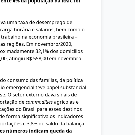
nte 4% da população da RMC foi
mava uma taxa de desemprego de
carga horária e salários, bem como o
trabalho na economia brasileira –
uas regiões. Em novembro/2020,
oximadamente 32,1% dos domicílios
1,00, atingiu R$ 558,00 em novembro
o consumo das famílias, da política
io emergencial teve papel substancial
se. O setor externo dava sinais de
portação de
commodities
agrícolas e
ações do Brasil para esses destinos
e forma significativa os indicadores
ortações e 3,8% do saldo da balança
sses números indicam queda da