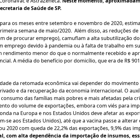
 CoronaVac e AstraZeneca.
Neste momento, aproximadame
ecretaria de Saúde de SP.
 para os meses entre setembro e novembro de 2020, esti
rimeira semana de maio/2020. Além disso, as reduções de 
m de procurar emprego), camuflam a alta subutilização do 
m emprego devido à pandemia ou à falta de trabalho em s
m rendimento menor do que o normalmente recebido e apr
cial. A média do benefício por domicílio, que era de R$ 90
idade da retomada econômica vai depender do movimento d
rivado e da recuperação da economia internacional. O auxíl
o consumo das famílias mais pobres e mais afetadas pela cri
ento do volume de exportações, embora com viés para im
 onda na Europa e nos Estados Unidos deve afetar as export
se aos Estados Unidos), até que a vacina passe a alterar d
ou 2020 com queda de 22,2% das exportações, 9,9% das imp
al, com alta dependência da importação de insumos, e