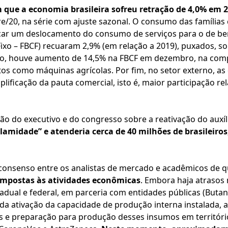
 que a economia brasileira sofreu retração de 4,0% em 
re/20, na série com ajuste sazonal. O consumo das famílias
ificar um deslocamento do consumo de serviços para o de be
Fixo – FBCF) recuaram 2,9% (em relação a 2019), puxados, 
o, houve aumento de 14,5% na FBCF em dezembro, na comp
s como máquinas agrícolas. Por fim, no setor externo, as
lificação da pauta comercial, isto é, maior participação rel
ão do executivo e do congresso sobre a reativação do auxí
lamidade” e atenderia cerca de 40 milhões de brasileiros
onsenso entre os analistas de mercado e acadêmicos de 
s impostas às atividades econômicas
. Embora haja atrasos
adual e federal, em parceria com entidades públicas (Butan
 da ativação da capacidade de produção interna instalada,
 e preparação para produção desses insumos em território