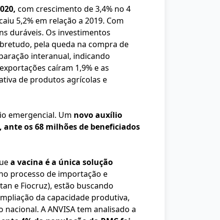
2020,
com crescimento de 3,4% no 4
 caiu 5,2% em relação a 2019. Com
ns duráveis. Os investimentos
sobretudo, pela queda na compra de
aração interanual, indicando
 exportações caíram 1,9% e as
ativa de produtos agrícolas e
lio emergencial. Um
novo auxílio
, ante os 68 milhões de beneficiados
que
a vacina é a única solução
 no processo de importação e
tan e Fiocruz), estão buscando
 ampliação da capacidade produtiva,
 nacional. A ANVISA tem analisado a