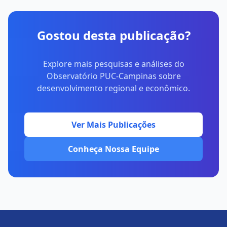
Gostou desta publicação?
Explore mais pesquisas e análises do
Observatório PUC-Campinas sobre
desenvolvimento regional e econômico.
Ver Mais Publicações
Conheça Nossa Equipe