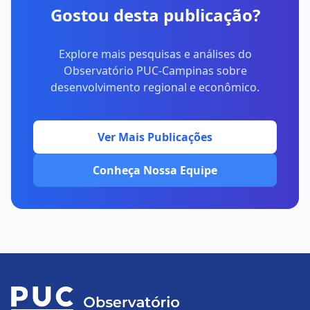
Gostou desta publicação?
Explore mais pesquisas e análises do
Observatório PUC-Campinas sobre
desenvolvimento regional e econômico.
Ver Mais Publicações
Conheça Nossa Equipe