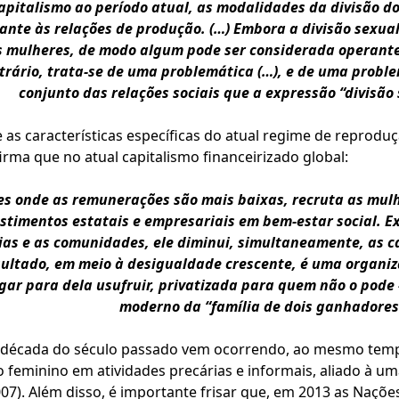
apitalismo ao período atual, as modalidades da divisão do
nte às relações de produção. (…) Embora a divisão sexual 
às mulheres, de modo algum pode ser considerada operante
trário, trata-se de uma problemática (…), e de uma probl
conjunto das relações sociais que a expressão “divisão 
e as características específicas do atual regime de reprodu
rma que no atual capitalismo financeirizado global:
ões onde as remunerações são mais baixas, recruta as mul
timentos estatais e empresariais em bem-estar social. Ex
lias e as comunidades, ele diminui, simultaneamente, as 
ultado, em meio à desigualdade crescente, é uma organiz
r para dela usufruir, privatizada para quem não o pode –
moderno da “família de dois ganhadores d
a década do século passado vem ocorrendo, ao mesmo tem
feminino em atividades precárias e informais, aliado à uma
007). Além disso, é importante frisar que, em 2013 as Naç