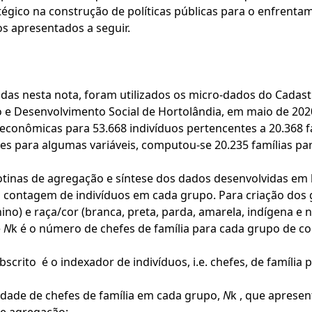
gico na construção de políticas públicas para o enfrentam
s apresentados a seguir.
das nesta nota, foram utilizados os micro-dados do Cadast
ão e Desenvolvimento Social de Hortolândia, em maio de 20
oeconômicas para 53.668 indivíduos pertencentes a 20.368 
es para algumas variáveis, computou-se 20.235 famílias pa
otinas de agregação e síntese dos dados desenvolvidas em
a contagem de indivíduos em cada grupo. Para criação dos
ino) e raça/cor (branca, preta, parda, amarela, indígena e 
e
N
k é o número de chefes de família para cada grupo de co
scrito é o indexador de indivíduos, i.e. chefes, de família
tidade de chefes de família em cada grupo,
N
k , que apresen