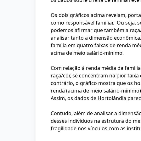
os dados sobre chefia de família re
Os dois gráficos acima revelam, por
como responsável familiar. Ou seja, 
podemos afirmar que também a raça/co
analisar tanto a dimensão econômica, 
família em quatro faixas de renda médi
acima de meio salário-mínimo.
Com relação à renda média da famíli
raça/cor, se concentram na pior faixa
contrário, o gráfico mostra que os h
renda (acima de meio salário-mínimo
Assim, os dados de Hortolândia parec
Contudo, além de analisar a dimensão
desses indivíduos na estrutura do m
fragilidade nos vínculos com as instit