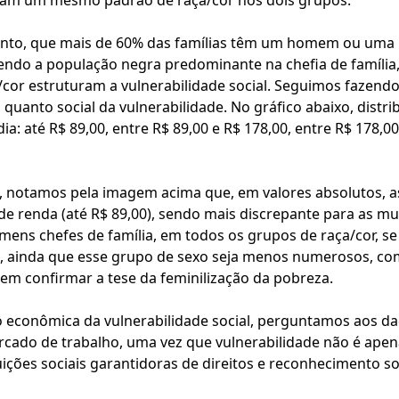
velam um mesmo padrão de raça/cor nos dois grupos.
tanto, que mais de 60% das famílias têm um homem ou uma 
sendo a população negra predominante na chefia de famíli
r estruturam a vulnerabilidade social. Seguimos fazendo 
quanto social da vulnerabilidade. No gráfico abaixo, distr
a: até R$ 89,00, entre R$ 89,00 e R$ 178,00, entre R$ 178,0
a, notamos pela imagem acima que, em valores absolutos, 
 de renda (até R$ 89,00), sendo mais discrepante para as m
omens chefes de família, em todos os grupos de raça/cor, s
), ainda que esse grupo de sexo seja menos numerosos, c
em confirmar a tese da feminilização da pobreza.
 econômica da vulnerabilidade social, perguntamos aos dad
ercado de trabalho, uma vez que vulnerabilidade não é ap
uições sociais garantidoras de direitos e reconhecimento soc