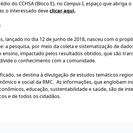
rédio do CCHSA (Bloco E), no
Campus
I, espaço que abriga o
er, o interessado deve
clicar aqui
.
s
 lançado no dia 12 de junho de 2018, nasceu com o propós
de: a pesquisa, por meio da coleta e sistematização de da
o ensino, impactado pelos resultados obtidos, que são tr
ue divide o conhecimento com a comunidade.
ficado, se destina à divulgação de estudos temáticos regio
nômico e social da RMC. As informações, que englobam in
conômicos, educação, sustentabilidade e saúde, são de in
cos e de todos os cidadãos.