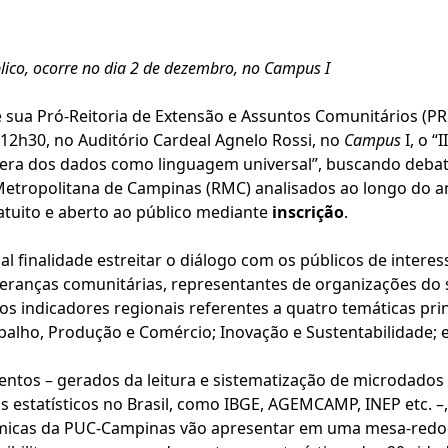
blico, ocorre no dia 2 de dezembro, no Campus I
 sua Pró-Reitoria de Extensão e Assuntos Comunitários (P
 12h30, no Auditório Cardeal Agnelo Rossi, no
Campus
I, o “
 era dos dados como linguagem universal”, buscando deba
etropolitana de Campinas (RMC) analisados ao longo do a
ratuito e aberto ao público mediante
inscrição
.
 finalidade estreitar o diálogo com os públicos de interes
eranças comunitárias, representantes de organizações do s
os indicadores regionais referentes a quatro temáticas pri
abalho, Produção e Comércio; Inovação e Sustentabilidade;
ntos – gerados da leitura e sistematização de microdados
s estatísticos no Brasil, como IBGE, AGEMCAMP, INEP etc. –
micas da PUC-Campinas vão apresentar em uma mesa-redond