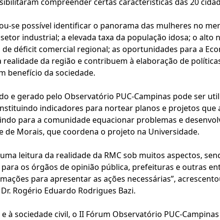
sibilitaram compreender certas características das 20 cida
nou-se possível identificar o panorama das mulheres no me
etor industrial; a elevada taxa da população idosa; o alto
 de déficit comercial regional; as oportunidades para a Ec
a realidade da região e contribuem à elaboração de política
m benefício da sociedade.
do e gerado pelo Observatório PUC-Campinas pode ser util
stituindo indicadores para nortear planos e projetos que a
uindo para a comunidade equacionar problemas e desenvolv
ne de Morais, que coordena o projeto na Universidade.
 uma leitura da realidade da RMC sob muitos aspectos, se
 para os órgãos de opinião pública, prefeituras e outras e
mações para apresentar as ações necessárias”, acrescentou
 Dr. Rogério Eduardo Rodrigues Bazi.
 e à sociedade civil, o II Fórum Observatório PUC-Campinas