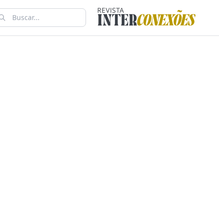
O PUC-
CADORES
 RMC