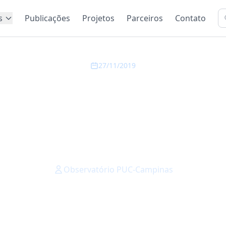
s
Publicações
Projetos
Parceiros
Contato
27/11/2019
RUM OBSERVATÓRI
AS DISCUTE INDI
IOECONÔMICOS DA
Observatório PUC-Campinas