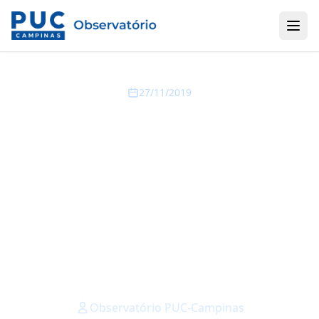
27/11/2019
COMÉRCIO É
RESPONSÁVEL POR
94% DOS NOVOS
POSTOS DE TRABALHO
GERADOS NA RMC EM
OUTUBRO
Observatório PUC-Campinas