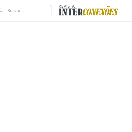
NTAR
S COM
DIREITOS
ANALISA
MPINAS