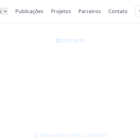
s
Publicações
Projetos
Parceiros
Contato
27/11/2019
A MP DEVE AUME
RATAÇÃO DE JOVEN
S BAIXOS E MENOS 
HISTAS NA RMC, 
VATÓRIO PUC-CA
Observatório PUC-Campinas