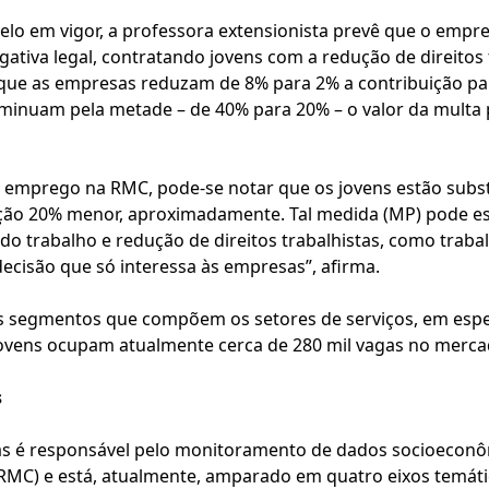
o em vigor, a professora extensionista prevê que o empre
gativa legal, contratando jovens com a redução de direitos
que as empresas reduzam de 8% para 2% a contribuição pa
iminuam pela metade – de 40% para 20% – o valor da multa
e emprego na RMC, pode-se notar que os jovens estão subs
ão 20% menor, aproximadamente. Tal medida (MP) pode est
o trabalho e redução de direitos trabalhistas, como trab
decisão que só interessa às empresas”, afirma.
s segmentos que compõem os setores de serviços, em espec
 jovens ocupam atualmente cerca de 280 mil vagas no merca
s
s é responsável pelo monitoramento de dados socioeconô
MC) e está, atualmente, amparado em quatro eixos temátic