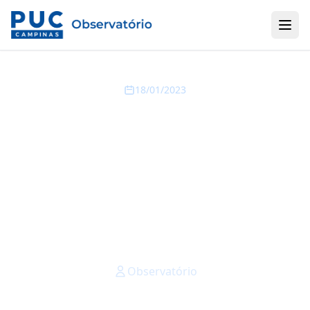
18/01/2023
Observatório PUC-
Campinas registra
aumento de 3,6% na
cesta básica em
Campinas
Observatório