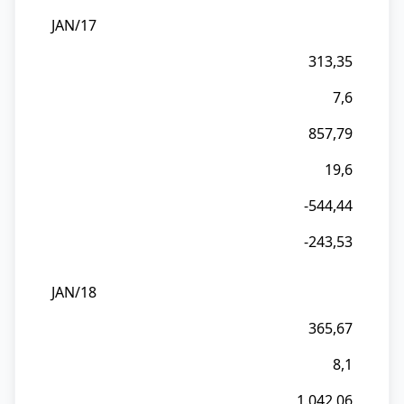
JAN/17
313,35
7,6
857,79
19,6
-544,44
-243,53
JAN/18
365,67
8,1
1.042,06