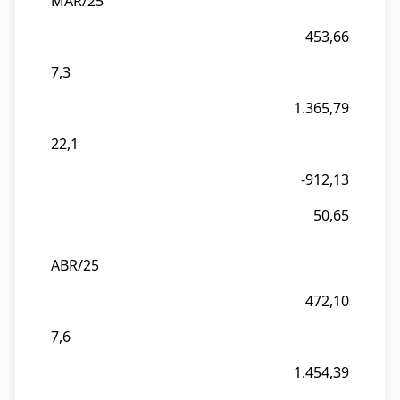
MAR/25
%
453,66
IMP
RMC/SP
7,3
Saldo
1.365,79
RMC
22,1
Saldo
SP
-912,13
50,65
ABR/25
472,10
7,6
1.454,39