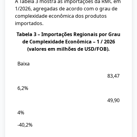
A Tabela 3 mostra as importações da RMC em
1/2026, agregadas de acordo com o grau de
complexidade econômica dos produtos
importados.
Tabela 3 – Importações Regionais por Grau
de Complexidade Econômica – 1 / 2026
(valores em milhões de USD/FOB).
Baixa
Grau
de
83,47
Complexidade
6,2%
Valor
das
49,90
Imp.
4%
25
-40,2%
%
do