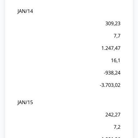
JAN/14
Mês/Ano
309,23
Valor
Exp.
7,7
%
1.247,47
Exp.
SP
16,1
Valor
-938,24
Imp.
-3.703,02
%
Imp.
JAN/15
SP
242,27
Saldo
7,2
RMC