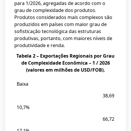
para 1/2026, agregadas de acordo com o
grau de complexidade dos produtos.
Produtos considerados mais complexos são
produzidos em países com maior grau de
sofisticação tecnológica das estruturas
produtivas, portanto, com maiores níveis de
produtividade e renda.
Tabela 2 – Exportações Regionais por Grau
de Complexidade Econômica – 1 / 2026
(valores em milhões de USD/FOB).
Baixa
Grau
de
38,69
Complexidade
10,7%
Valor
das
66,72
Exp.
17,1%