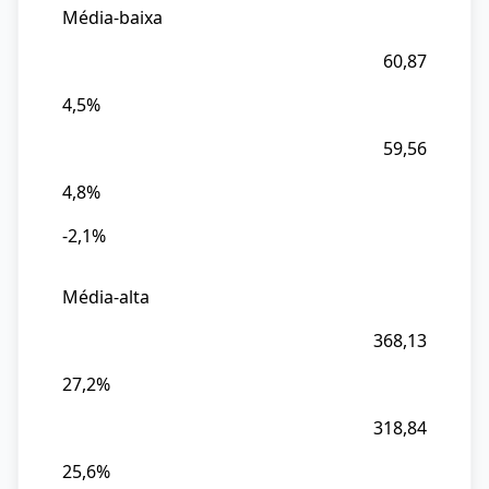
Total
Média-baixa
25
60,87
Valor
4,5%
das
Imp.
59,56
26
4,8%
%
-2,1%
do
Total
26
Média-alta
Var.
368,13
%
27,2%
25/26
318,84
25,6%