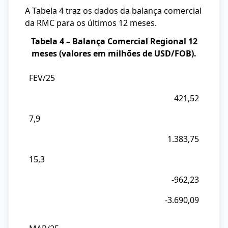
A Tabela 4 traz os dados da balança comercial
da RMC para os últimos 12 meses.
Tabela 4 – Balança Comercial Regional 12
meses (valores em milhões de USD/FOB).
FEV/25
Mês/Ano
421,52
Valor
das
7,9
Exp.
1.383,75
%
EXP
15,3
RMC/SP
-962,23
Valor
-3.690,09
das
Imp.