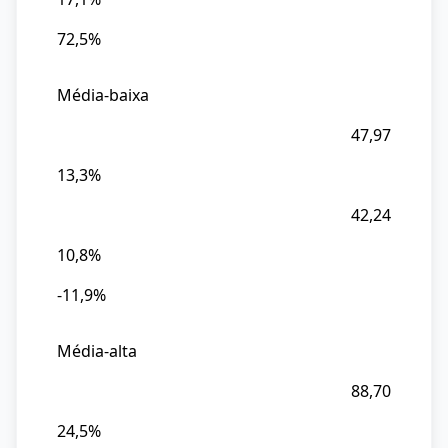
25
72,5%
%
do
Total
Média-baixa
25
47,97
Valor
13,3%
das
Exp.
42,24
26
10,8%
%
-11,9%
do
Total
26
Média-alta
Var.
88,70
%
24,5%
25/26