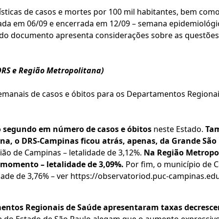
ísticas de casos e mortes por 100 mil habitantes, bem co
iada em 06/09 e encerrada em 12/09 – semana epidemiológi
e do documento apresenta considerações sobre as questõe
RS e Região Metropolitana)
semanais de casos e óbitos para os Departamentos Regiona
 segundo em número de casos e óbitos
neste Estado.
Ta
ana, o DRS-Campinas ficou atrás, apenas, da Grande São
gião de Campinas – letalidade de 3,12%.
Na Região Metropo
 o momento – letalidade de 3,09%.
Por fim, o município de 
dade de 3,76% – ver
https://observatoriod.puc-campinas.edu
mentos Regionais de Saúde apresentaram taxas decresce