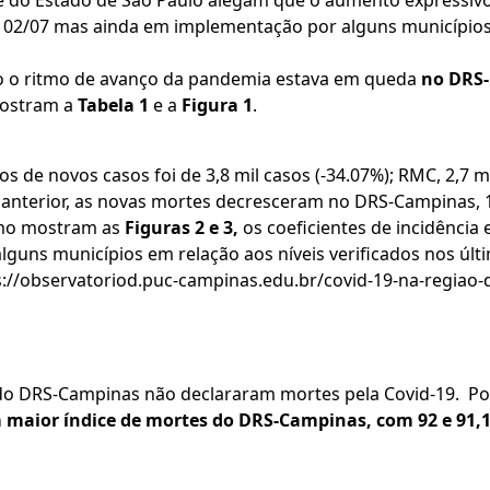
de do Estado de São Paulo alegam que o aumento expressivo
 02/07 mas ainda em implementação por alguns municípios
o o ritmo de avanço da pandemia estava em queda
no DRS-
ostram a
Tabela 1
e a
Figura 1
.
de novos casos foi de 3,8 mil casos (-34.07%); RMC, 2,7 mi
 anterior, as novas mortes decresceram no DRS-Campinas, 1
Como mostram as
Figuras 2 e 3,
os coeficientes de incidência 
uns municípios em relação aos níveis verificados nos últi
://observatoriod.puc-campinas.edu.br/covid-19-na-regiao
do DRS-Campinas não declararam mortes pela Covid-19. Po
maior índice de mortes do DRS-Campinas, com 92 e 91,1