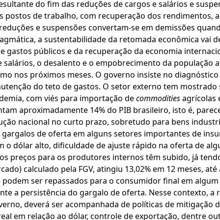
 resultante do fim das reduções de cargos e salários e susp
 postos de trabalho, com recuperação dos rendimentos, a
as reduções e suspensões convertam-se em demissões quan
ragmática, a sustentabilidade da retomada econômica vai
 de gastos públicos e da recuperação da economia internac
salários, o desalento e o empobrecimento da população ati
mo nos próximos meses. O governo insiste no diagnóstico
utenção do teto de gastos. O setor externo tem mostrado 
demia, com viés para importação de
commodities
agrícolas 
ntam aproximadamente 14% do PIB brasileiro, isto é, parece
dução nacional no curto prazo, sobretudo para bens indust
gargalos de oferta em alguns setores importantes de insum
 o dólar alto, dificuldade de ajuste rápido na oferta de a
s preços para os produtores internos têm subido, já tendo
cado) calculado pela FGV, atingiu 13,02% em 12 meses, até
 podem ser repassados para o consumidor final em algum
e a persistência do gargalo de oferta. Nesse contexto, a
verno, deverá ser acompanhada de políticas de mitigação 
real em relação ao dólar, controle de exportação, dentre o