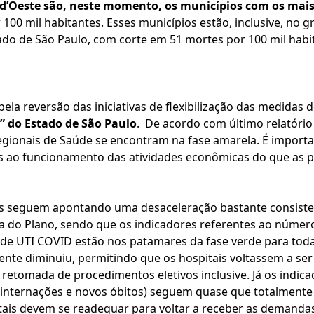
d’Oeste são, neste momento, os municípios com os mais 
 100 mil habitantes. Esses municípios estão, inclusive, no
ado de São Paulo, com corte em 51 mortes por 100 mil habi
a reversão das iniciativas de flexibilização das medidas 
” do Estado de São Paulo
. De acordo com último relatóri
gionais de Saúde se encontram na fase amarela. É importan
 ao funcionamento das atividades econômicas do que as pre
s seguem apontando uma desaceleração bastante consisten
a do Plano, sendo que os indicadores referentes ao númer
 de UTI COVID estão nos patamares da fase verde para toda
ente diminuiu, permitindo que os hospitais voltassem a se
retomada de procedimentos eletivos inclusive. Já os indi
s internações e novos óbitos) seguem quase que totalmente
is devem se readequar para voltar a receber as demandas 