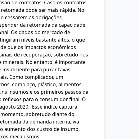
ensão de contratos. Caso os contratos
 retomada pode ser mais rápida. No
do cessarem as obrigações
 depender da retomada da capacidade
ional. Os dados do mercado de
ngiram níveis bastante altos, o que
 de que os impactos econômicos
sinais de recuperação, sobretudo nos
e minerais. No entanto, é importante
 insuficiente para puxar taxas
riais. Como complicador, um
os, como aço, plástico, alimentos,
lguns insumos e os primeiros passos da
 reflexos para o consumidor final. O
 agosto 2020. Esse índice captura
 momento, sobretudo diante do
 retomada da demanda interna, via
do aumento dos custos de insumo,
utros mecanismos.