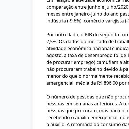
Em relação à atividade econômica na
comparação entre junho e julho/2020 
meses entre janeiro-julho do ano pa
indústria (-9,6%), comércio varejista (-
Por outro lado, o PIB do segundo tri
2,5%. Os dados do mercado de trabal
atividade econômica nacional e indi
agosto, a taxa de desemprego foi de 
de procurar emprego) camuflam a alta
não procuraram trabalho devido à pan
menor do que o normalmente recebido
emergencial, média de R$ 896,00 por d
O número de pessoas que não procur
pessoas em semanas anteriores. A te
pessoas que procuram, mas não enco
recebendo o auxílio emergencial, no 
o auxílio. A retomada do consumo das