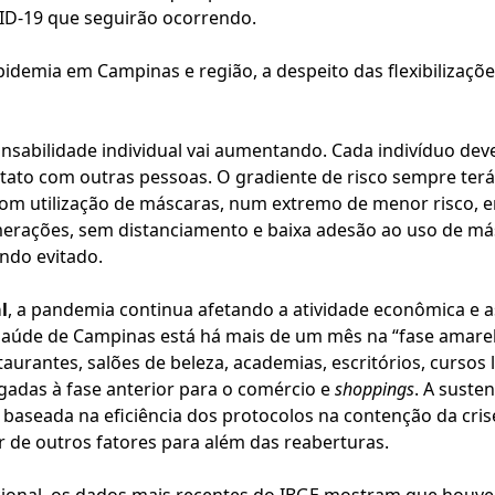
ID-19 que seguirão ocorrendo.
demia em Campinas e região, a despeito das flexibilizaçõe
ponsabilidade individual vai aumentando. Cada indivíduo dev
ato com outras pessoas. O gradiente de risco sempre terá 
 com utilização de máscaras, num extremo de menor risco,
merações, sem distanciamento e baixa adesão ao uso de m
ndo evitado.
l
, a pandemia continua afetando a atividade econômica e 
Saúde de Campinas está há mais de um mês na “fase amar
taurantes, salões de beleza, academias, escritórios, cursos l
igadas à fase anterior para o comércio e
shoppings
. A suste
tá baseada na eficiência dos protocolos na contenção da cri
r de outros fatores para além das reaberturas.