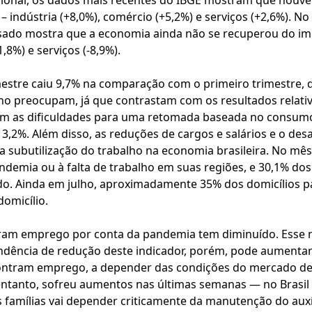
cional, os dados mais recentes do IBGE mostram que houve
– indústria (+8,0%), comércio (+5,2%) e serviços (+2,6%). 
ssado mostra que a economia ainda não se recuperou do imp
1,8%) e serviços (-8,9%).
mestre caiu 9,7% na comparação com o primeiro trimestre, 
ho preocupam, já que contrastam com os resultados relati
cam as dificuldades para uma retomada baseada no consumo 
13,2%. Além disso, as reduções de cargos e salários e o de
 subutilização do trabalho na economia brasileira. No mês 
demia ou à falta de trabalho em suas regiões, e 30,1% do
. Ainda em julho, aproximadamente 35% dos domicílios pau
omicílio.
am emprego por conta da pandemia tem diminuído. Esse 
ndência de redução deste indicador, porém, pode aumenta
ntram emprego, a depender das condições do mercado de 
entanto, sofreu aumentos nas últimas semanas — no Brasil
 famílias vai depender criticamente da manutenção do auxí