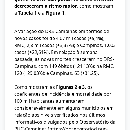
decresceram a ritmo maior
, como mostram
a
Tabela 1
e a
Figura 1
.
A variação do DRS-Campinas em termos de
novos casos foi de 4,07 mil casos (+5,4%);
RMC, 2,8 mil casos (+3,37%); e Campinas, 1.003
casos (+22,61%). Em relação à semana
passada, as novas mortes cresceram no DRS-
Campinas, com 149 óbitos (+21,13%); na RMC,
120 (+29,03%); e Campinas, 63 (+31,25).
Como mostram as
Figuras 2 e 3,
os
coeficientes de incidência e mortalidade por
100 mil habitantes aumentaram
consideravelmente em alguns municípios em
relação aos níveis verificados nos últimos
informativos divulgados pelo Observatório da
PUC-Campinas (https://observatoriod.puc-