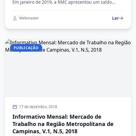
Em janeiro de 2019, a RMC apresentou um saldo
positivo de 1.570 postos de trabalho. Os municípios
de Indaiatuba, Americana e Hortolândia
Ler
Webmaster
apresentaram os melhores resultados: saldos
positivos de 421, 263 e 234 postos de trabalhos,
respectivamente. No saldo de emprego na RMC,
1.243 com […]
PUBLICAÇÃO
17 de dezembro, 2018
Informativo Mensal: Mercado de
Trabalho na Região Metropolitana de
Campinas, V.1, N.5, 2018