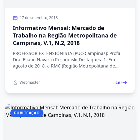
17 de setembro, 2018
Informativo Mensal: Mercado de
Trabalho na Região Metropolitana de
Campinas, V.1, N.2, 2018
PROFESSOR EXTENSIONISTA (PUC-Campinas): Profa.
Dra. Eliane Navarro Rosandiski Destaques: 1. Em
agosto de 2018, a RMC (Região Metropolitana de
Campinas) apresentou um saldo de 2.520 novos
postos de trabalho, o terceiro melhor resultado do
Ler
Webmaster
ano. No acumulado do ano, foram criados 11.237
novos postos. 2. O salário médio dos admitidos na
RMC foi de R$ […]
PUBLICAÇÃO