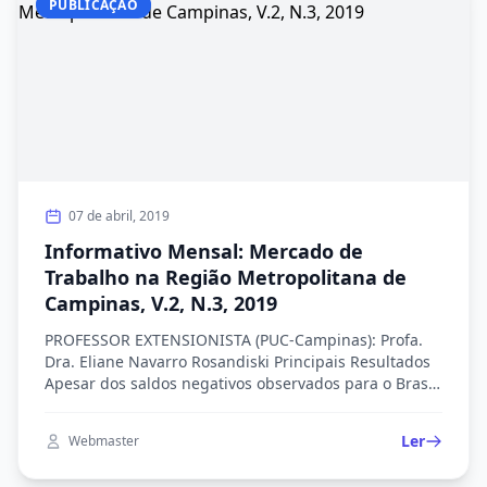
PUBLICAÇÃO
07 de abril, 2019
Informativo Mensal: Mercado de
Trabalho na Região Metropolitana de
Campinas, V.2, N.3, 2019
PROFESSOR EXTENSIONISTA (PUC-Campinas): Profa.
Dra. Eliane Navarro Rosandiski Principais Resultados
Apesar dos saldos negativos observados para o Brasil
(-43.196) e São Paulo (-8.007), a RMC apresentou um
saldo de positivo de 327 postos de trabalho. No
Ler
Webmaster
acumulado do ano de 2019, o saldo de emprego
gerado na RMC já representa 10% do emprego