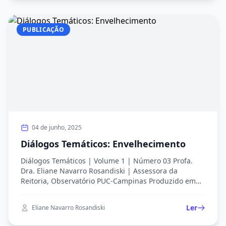
Sueli Baldini da Silva, do Parque Valença II. Roteiro de
Vinícius e Isabela Pereira Rocha, orientação da Profa.
Dra. Camilla Massaro.
PUBLICAÇÃO
04 de junho, 2025
Diálogos Temáticos: Envelhecimento
Diálogos Temáticos | Volume 1 | Número 03 Profa.
Dra. Eliane Navarro Rosandiski | Assessora da
Reitoria, Observatório PUC-Campinas Produzido em
12/11/2024 Figura1. Nuvem de palavras – Eliane
Rosandiski (à esquerda) e Mariana Reis (à direita) A
Ler
Eliane Navarro Rosandiski
ideia desse trabalho foi promover um diálogo em
torno da palavra envelhecimento que, mais do que