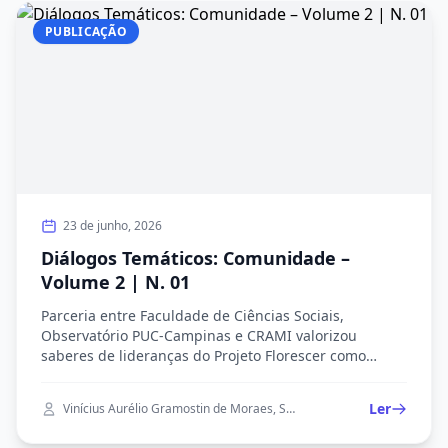
Transcrição de Wilian Duarte Salles, revisão de Alice
Holanda do Nascimento, orientação da Profa. Dra.
PUBLICAÇÃO
Camilla Massaro.
23 de junho, 2026
Diálogos Temáticos: Comunidade –
Volume 2 | N. 01
Parceria entre Faculdade de Ciências Sociais,
Observatório PUC-Campinas e CRAMI valorizou
saberes de lideranças do Projeto Florescer como
patrimônio imaterial. Alunos construíram com as
participantes um percurso narrativo a partir da
Ler
Vinícius Aurélio Gramostin de Moraes, Sueli Aparecida Baldini da Silva, Isabela Pereira Rocha, Camilla Marcondes Massaro
palavra geradora "Comunidade". Diálogo gravado em
29/05/2026 entre Vinícius Gramostin de Moraes e