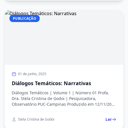
produção surgiu da […]
PUBLICAÇÃO
01 de junho, 2025
Diálogos Temáticos: Narrativas
Diálogos Temáticos | Volume 1 | Número 01 Profa.
Dra. Stela Cristina de Godoi | Pesquisadora,
Observatório PUC-Campinas Produzido em 12/11/2024
Figura 1. Nuvem de palavras – Stela C. de Godoi (à
esquerda) e Luisa Paraguai (à direita) Fonte: Diálogo
Ler
Stela Cristina de Godoi
semiestruturado gravado com Luisa Paraguai, por
Stela C. de Godoi, em 01 de outubro de […]