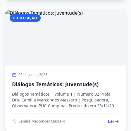
uma […]
PUBLICAÇÃO
03 de junho, 2025
Diálogos Temáticos: Juventude(s)
Diálogos Temáticos | Volume 1 | Número 02 Profa.
Dra. Camilla Marcondes Massaro | Pesquisadora,
Observatório PUC-Campinas Produzido em 23/11/2024
Figura 1. Nuvem de palavras – Camilla Marcondes
Massaro (à esquerda) e Juliana Doretto (à direita)
Ler
Camilla Marcondes Massaro
Fonte: Elaboradas por Camilla Marcondes Massaro a
partir da gravação do diálogo. A proposta dessa