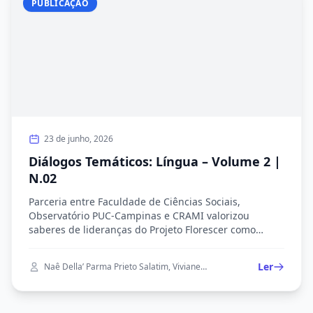
PUBLICAÇÃO
Maria Figueiredo Rodrigues, orientação da Profa. Dra.
Camilla Massaro.
23 de junho, 2026
Diálogos Temáticos: Língua – Volume 2 |
N.02
Parceria entre Faculdade de Ciências Sociais,
Observatório PUC-Campinas e CRAMI valorizou
saberes de lideranças do Projeto Florescer como
patrimônio imaterial. Alunos construíram com as
participantes um percurso narrativo a partir da
Ler
Naê Della’ Parma Prieto Salatim, Viviane Corrêa de Oliveira Valentim, Wilian Duarte Salles, Alice Holanda do Nascimento, Camilla Marcondes Massaro
palavra geradora "Língua". Diálogo gravado em
28/05/2026 entre Naê Della' Parma Salatim e Viviane
Corrêa de Oliveira Valentim, avó e mãe de três filhos.