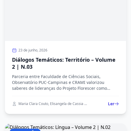
23 de junho, 2026
Diálogos Temáticos: Território – Volume
2 | N.03
Parceria entre Faculdade de Ciências Sociais,
Observatório PUC-Campinas e CRAMI valorizou
saberes de lideranças do Projeto Florescer como
patrimônio imaterial. Alunos construíram com as
participantes um percurso narrativo a partir do termo
Ler
Maria Clara Couto, Elisangela de Cassia Brasiliano da Costa, Maria Figueiredo Rodrigues, André Nascimento Lorenzino, Camilla Marcondes Massaro
gerador "Território", com destaque para o caso do
Jardim Bassoli. Diálogo gravado em 02/06/2026 por
Maria Rodrigues, Maria Clara Couto e Elisangela de
Cassia Brasiliano da Costa, líder comunitária do
bairro. Transcrição de André Lorenzino, revisão de