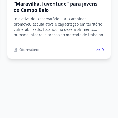
“Maravilha, Juventude” para jovens
do Campo Belo
Iniciativa do Observatório PUC-Campinas
promoveu escuta ativa e capacitação em território
vulnerabilizado, focando no desenvolvimento
humano integral e acesso ao mercado de trabalho.
No último sábado (31), a Comunidade Santo
Expedito, pertencente à Paróquia Nossa Senhora
Ler
Observatório
Auxílio da Humanidade, localizada na região do
Campo Belo, em Campinas, foi palco de
uma importante ação social e educativa promovida
pela […]