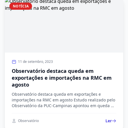
NOTÍCIA
11 de setembro, 2023
Observatório destaca queda em
exportações e importações na RMC em
agosto
Observatório destaca queda em exportações e
importações na RMC em agosto Estudo realizado pelo
Observatório da PUC-Campinas apontou em queda de
-24,93% no déficit comercial regional O levantamento
mensal de agosto apresentado pelo Observatório da
Ler
Observatório
PUC-Campinas trouxe um cenário de diminuição de