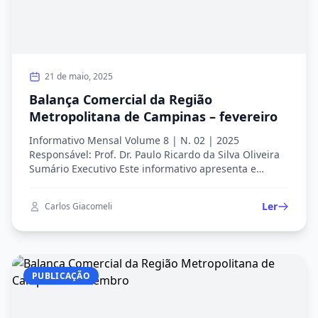
21 de maio, 2025
Balança Comercial da Região
Metropolitana de Campinas – fevereiro
Informativo Mensal Volume 8 | N. 02 | 2025
Responsável: Prof. Dr. Paulo Ricardo da Silva Oliveira
Sumário Executivo Este informativo apresenta e
discute os principais dados da balança comercial da
RMC para o mês 01/2025. Os dados utilizados nas
Ler
Carlos Giacomeli
análises são da base do Ministério do
Desenvolvimento, Indústria, Comércio e Serviços e do
Observatório de Complexidade […]
PUBLICAÇÃO