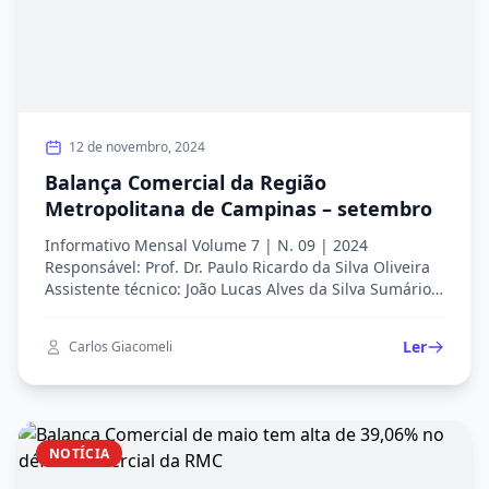
12 de novembro, 2024
Balança Comercial da Região
Metropolitana de Campinas – setembro
Informativo Mensal Volume 7 | N. 09 | 2024
Responsável: Prof. Dr. Paulo Ricardo da Silva Oliveira
Assistente técnico: João Lucas Alves da Silva Sumário
Executivo Este informativo apresenta e discute os
principais dados da balança comercial da RMC para o
Ler
Carlos Giacomeli
mês 08/2024. Os dados utilizados nas análises são da
base do Ministério do Desenvolvimento, Indústria,
Comércio […]
NOTÍCIA