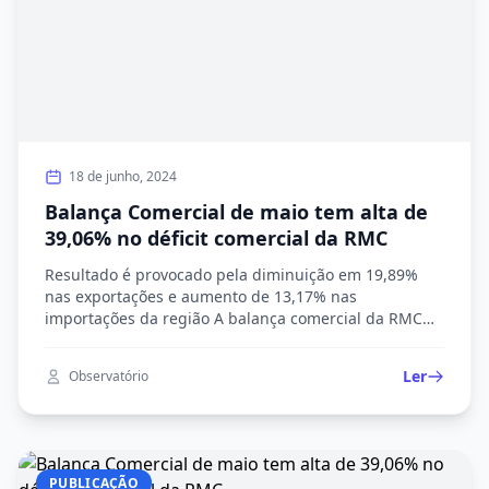
18 de junho, 2024
Balança Comercial de maio tem alta de
39,06% no déficit comercial da RMC
Resultado é provocado pela diminuição em 19,89%
nas exportações e aumento de 13,17% nas
importações da região A balança comercial da RMC
(Região Metropolitana de Campinas) apresentou uma
alta no déficit comercial de 39,06% em maio de 2024.
Ler
Observatório
Isso levando em conta o resultado de diminuição em
19,89% nas exportações e aumento de 13,17% nas […]
PUBLICAÇÃO