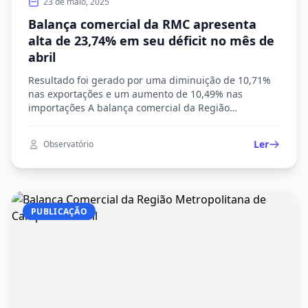
23 de maio, 2025
Balança comercial da RMC apresenta
alta de 23,74% em seu déficit no mês de
abril
Resultado foi gerado por uma diminuição de 10,71%
nas exportações e um aumento de 10,49% nas
importações A balança comercial da Região
Metropolitana de Campinas (RMC) apresentou, no
último mês de abril, alta de 23,74% em seu déficit já
Ler
Observatório
existente. Isso se deu, em especial, por conta do
resultado da diminuição em 10,71% nas exportações
[…]
PUBLICAÇÃO