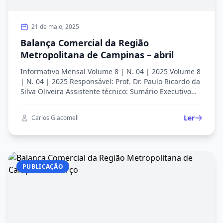
21 de maio, 2025
Balança Comercial da Região
Metropolitana de Campinas – abril
Informativo Mensal Volume 8 | N. 04 | 2025 Volume 8
| N. 04 | 2025 Responsável: Prof. Dr. Paulo Ricardo da
Silva Oliveira Assistente técnico: Sumário Executivo
Este informativo apresenta e discute os principais
dados da balança comercial da RMC para o mês
Ler
Carlos Giacomeli
3/2025. Os dados utilizados nas análises são da base
do Ministério do Desenvolvimento, […]
PUBLICAÇÃO