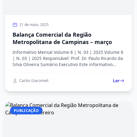
21 de maio, 2025
Balança Comercial da Região
Metropolitana de Campinas – março
Informativo Mensal Volume 8 | N. 03 | 2025 Volume 8
| N. 03 | 2025 Responsável: Prof. Dr. Paulo Ricardo da
Silva Oliveira Sumário Executivo Este informativo
apresenta e discute os principais dados da balança
comercial da RMC para o mês 2/2025. Os dados
Ler
Carlos Giacomeli
utilizados nas análises são da base do Ministério do
Desenvolvimento, Indústria, Comércio […]
PUBLICAÇÃO