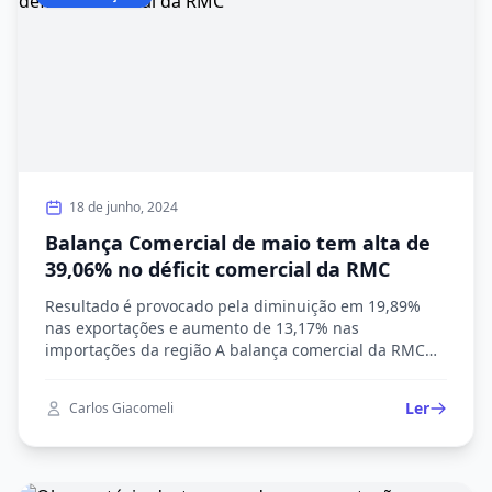
18 de junho, 2024
Balança Comercial de maio tem alta de
39,06% no déficit comercial da RMC
Resultado é provocado pela diminuição em 19,89%
nas exportações e aumento de 13,17% nas
importações da região A balança comercial da RMC
(Região Metropolitana de Campinas) apresentou uma
alta no déficit comercial de 39,06% em maio de 2024.
Ler
Carlos Giacomeli
Isso levando em conta o resultado de diminuição em
19,89% nas exportações e aumento de 13,17% nas […]