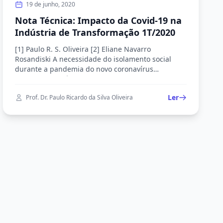
19 de junho, 2020
Nota Técnica: Impacto da Covid-19 na
Indústria de Transformação 1T/2020
[1] Paulo R. S. Oliveira [2] Eliane Navarro
Rosandiski A necessidade do isolamento social
durante a pandemia do novo coronavírus
certamente terá impactos significativos sobre a
atividade econômica nacional. É importante
Ler
Prof. Dr. Paulo Ricardo da Silva Oliveira
ressaltar que a economia brasileira está em crise
desde 2014, alternando entre períodos de
decrescimento e baixo crescimento da atividade
econômica. Ela cresceu apenas […]