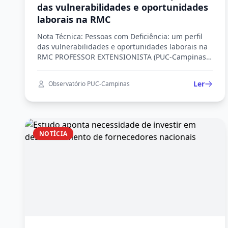
das vulnerabilidades e oportunidades
laborais na RMC
Nota Técnica: Pessoas com Deficiência: um perfil
das vulnerabilidades e oportunidades laborais na
RMC PROFESSOR EXTENSIONISTA (PUC-Campinas):
Profa. Dra. Eliane Navarro Rosandiski Discentes:
Giovanna Hitomi Shimada Rigo Giuliana Resende
Ler
Observatório PUC-Campinas
Caricilli Matheus Augusto de Souza Alexandre
Apresentação Esta nota técnica foi elaborada a
partir dos dados organizados para uma palestra
para o Grupo de Pesquisa: […]
NOTÍCIA