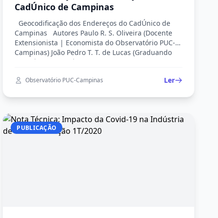
CadÚnico de Campinas
Geocodificação dos Endereços do CadÚnico de
Campinas Autores Paulo R. S. Oliveira (Docente
Extensionista | Economista do Observatório PUC-
Campinas) João Pedro T. T. de Lucas (Graduando
em Ciências Econômicas | Bolsista da Fundação
FEAC | Projeto Observatório PUC-Campinas)
Ler
Observatório PUC-Campinas
Raquel Alonso (Socióloga | Analista de Inteligência
de Dados da Fundação FEAC) William Martins
(Graduando […]
PUBLICAÇÃO