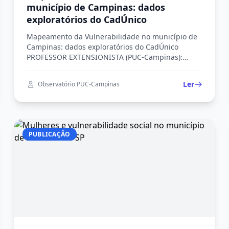
município de Campinas: dados
exploratórios do CadÚnico
Mapeamento da Vulnerabilidade no município de
Campinas: dados exploratórios do CadÚnico
PROFESSOR EXTENSIONISTA (PUC-Campinas):
Profa. Dra. Eliane Navarro Rosandiski Discente:
Ana Júlia Perreira Apresentação A proposta dessa
Ler
Observatório PUC-Campinas
nota é apresentar uma caracterização de cinco
áreas no município de Campinas a partir do
Cadastro Único. Essa caracterização seria um
primeiro passo, ainda bem exploratório, na […]
PUBLICAÇÃO