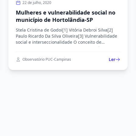
22 de julho, 2020
Mulheres e vulnerabilidade social no
município de Hortolândia-SP
Stela Cristina de Godoi[1] Vitória Debroi Silva[2]
Paulo Ricardo Da Silva Oliveira[3] Vulnerabilidade
social e interseccionalidade O conceito de
vulnerabilidade social surge no fim do século XX e
início do século XXI, com as profundas
Ler
Observatório PUC-Campinas
modificações no mundo do trabalho e
agravamento de problemas sociais, como
desemprego estrutural, subemprego etc. A
vulnerabilidade está atrelada a […]